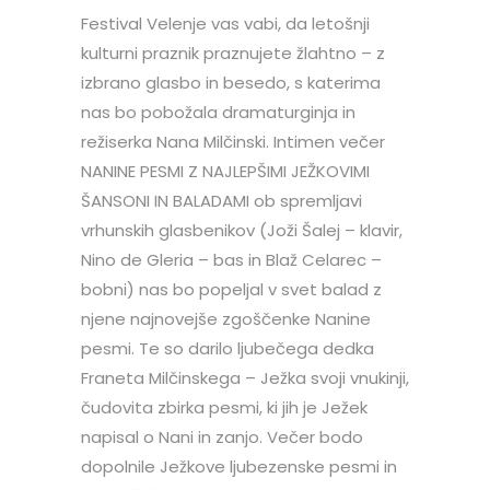
Festival Velenje vas vabi, da letošnji
kulturni praznik praznujete žlahtno – z
izbrano glasbo in besedo, s katerima
nas bo pobožala dramaturginja in
režiserka Nana Milčinski. Intimen večer
NANINE PESMI Z NAJLEPŠIMI JEŽKOVIMI
ŠANSONI IN BALADAMI ob spremljavi
vrhunskih glasbenikov (Joži Šalej – klavir,
Nino de Gleria – bas in Blaž Celarec –
bobni) nas bo popeljal v svet balad z
njene najnovejše zgoščenke Nanine
pesmi. Te so darilo ljubečega dedka
Franeta Milčinskega – Ježka svoji vnukinji,
čudovita zbirka pesmi, ki jih je Ježek
napisal o Nani in zanjo. Večer bodo
dopolnile Ježkove ljubezenske pesmi in