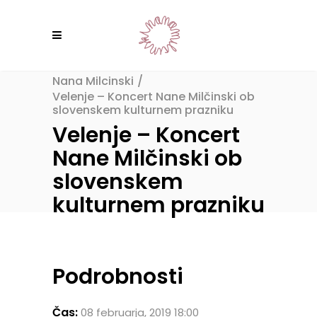
Nana Milcinski
/
Velenje – Koncert Nane Milčinski ob
slovenskem kulturnem prazniku
Velenje – Koncert
Nane Milčinski ob
slovenskem
kulturnem prazniku
Podrobnosti
Čas:
08 februarja, 2019 18:00