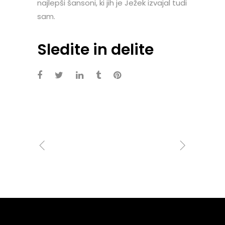
najlepši šansoni, ki jih je Ježek izvajal tudi
sam.
Sledite in delite