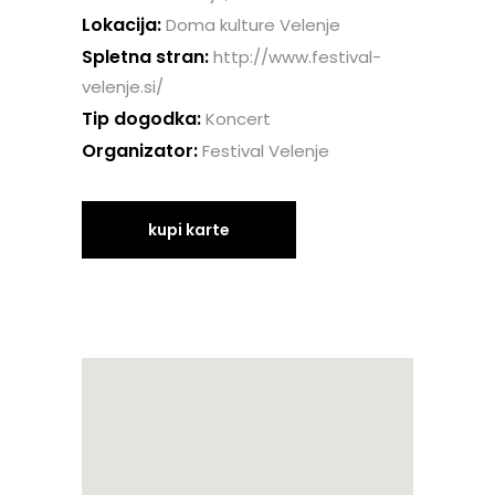
Lokacija:
Doma kulture Velenje
Spletna stran:
http://www.festival-
velenje.si/
Tip dogodka:
Koncert
Organizator:
Festival Velenje
kupi karte